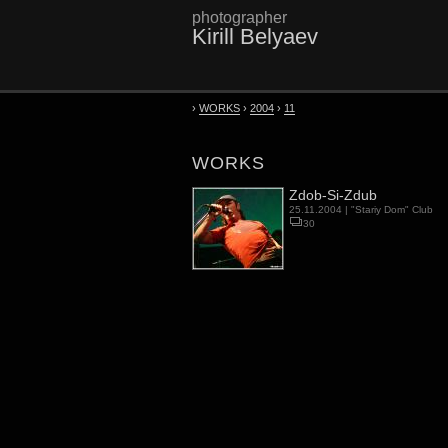
photographer
Kirill Belyaev
›
WORKS
›
2004
›
11
WORKS
Zdob-Si-Zdub
25.11.2004 |
"Stariy Dom" Club
30