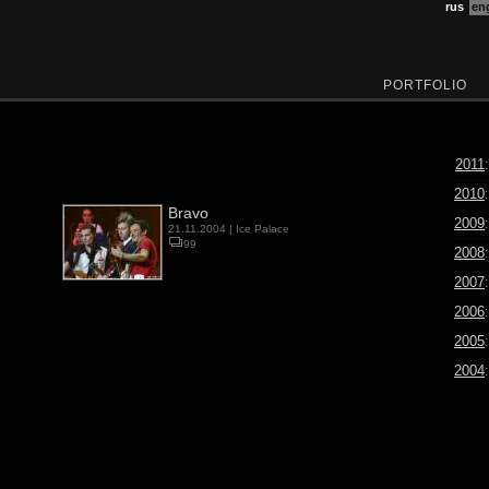
rus
en
PORTFOLIO
2011
:
2010
:
Bravo
2009
:
21.11.2004 |
Ice Palace
99
2008
:
2007
:
2006
:
2005
:
2004
: