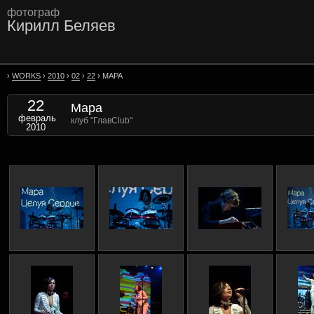
фотограф
Кирилл Беляев
›
WORKS
›
2010
›
02
›
22
› МАРА
22
Мара
февраль
клуб "ГлавClub"
2010