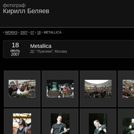
фотограф
Кирилл Беляев
›
WORKS
›
2007
›
07
›
18
› METALLICA
18
Metallica
июль
ДС "Лужники", Москва
2007